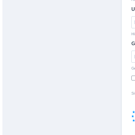
U
Hi
G
Ge
Si