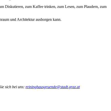
 zum Diskutieren, zum Kaffee trinken, zum Lesen, zum Plaudern, zum
ünraum und Architektur ausborgen kann.
ie sich bei uns:
reininghausgruende@stadt.graz.at