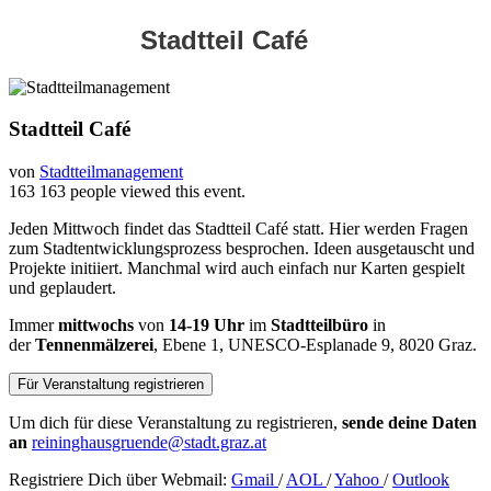
Stadtteil Café
Stadtteil Café
von
Stadtteilmanagement
163
163 people viewed this event.
Jeden Mittwoch findet das Stadtteil Café statt. Hier werden Fragen
zum Stadtentwicklungsprozess besprochen. Ideen ausgetauscht und
Projekte initiiert. Manchmal wird auch einfach nur Karten gespielt
und geplaudert.
Immer
mittwochs
von
14-19 Uhr
im
Stadtteilbüro
in
der
Tennenmälzerei
, Ebene 1, UNESCO-Esplanade 9, 8020 Graz.
Für Veranstaltung registrieren
Um dich für diese Veranstaltung zu registrieren,
sende deine Daten
an
reininghausgruende@stadt.graz.at
Registriere Dich über Webmail:
Gmail
/
AOL
/
Yahoo
/
Outlook