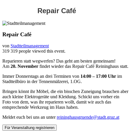
Repair Café
Repair Café
von
Stadtteilmanagement
319
319 people viewed this event.
Reparieren statt wegwerfen? Das geht am besten gemeinsam!
Am
20. November
findet wieder das Repair Café Reininghaus statt.
Immer Donnerstags an drei Terminen von
14:00 – 17:00
Uhr
im
Stadtteilbüro in der Tennenmälzerei, 1.OG.
Bringen könnt ihr Möbel, die ein bisschen Zuneigung brauchen aber
auch kleine Elektrogeräte und Kleidung. Schickt uns vorher ein
Foto von dem, was ihr reparieren wollt, damit wir auch das
entsprechende Werkzeug im Haus haben.
Meldet euch bei uns an unter
reininghausgruende@stadt.graz.at
Für Veranstaltung registrieren