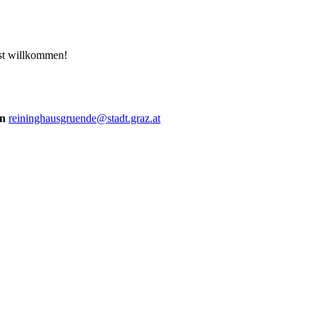
ist willkommen!
an
reininghausgruende@stadt.graz.at