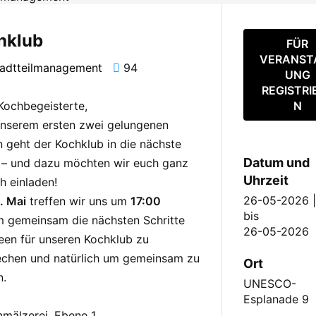
hklub
FÜR
VERANST
tadtteilmanagement
94
UNG
REGISTRI
Kochbegeisterte,
N
nserem ersten zwei gelungenen
n geht der Kochklub in die nächste
Datum und
 – und dazu möchten wir euch ganz
Uhrzeit
ch einladen!
26-05-2026 |
. Mai
treffen wir uns um
17:00
bis
 gemeinsam die nächsten Schritte
26-05-2026
een für unseren Kochklub zu
chen und natürlich um gemeinsam zu
Ort
n.
UNESCO-
Esplanade 9
mälzerei, Ebene 1