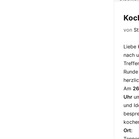
Koc
von
S
Liebe 
nach u
Treffe
Runde
herzli
Am
26
Uhr
um
und Id
bespre
koche
Ort:
Tennen