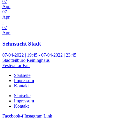
07
Apr.
07
Apr.
-
07
Apr.
Sehnsucht Stadt
07-04-2022 | 19:45 - 07-04-2022 | 23:45
Stadtteilbüro Reininghaus
Festival or Fair
Startseite
Impressum
Kontakt
Startseite
Impressum
Kontakt
Facebook-f
Instagram
Link